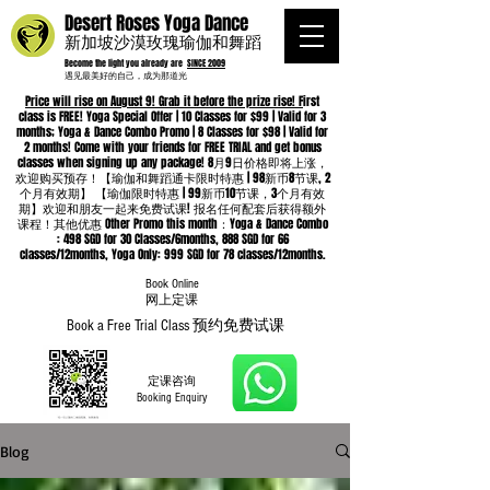
Desert Roses Yoga Dance
新加坡沙漠玫瑰瑜伽和舞蹈
Become the light you already are
SINCE 2009
遇见最美好的自己，成为那道光
Price will rise on August 9! Grab it before the prize rise! F
irst
class is FREE! Yoga Special Offer | 10 Classes for $99 | Valid for 3
months; Yoga & Dance Combo Promo | 8 Classes for $98 | Valid for
2 months! Come with your friends for FREE TRIAL and get bonus
classes when signing up any package! 8月9日价格即将上涨，
欢迎购买预存！【瑜伽和舞蹈通卡限时特惠 | 98新币8节课, 2
个月有效期】 【瑜伽限时特惠 | 99新币10节课，3个月有效
期】欢迎和朋友一起来免费试课! 报名任何配套后获得额外
课程！其他优惠 Other Promo this month：Yoga & Dance Combo
: 498 SGD for 30 Classes/6months, 888 SGD for 66
classes/12months, Yoga Only: 999 SGD for 78 classes/12months.
Book Online
​网上定课
Book a Free Trial Class 预约免费试课
定课咨询
Booking Enquiry
Blog
Whatsapp
96652368