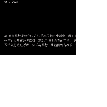
Oct 7, 2025
中文瑜伽冥想课：冥想，让您从
内而外年轻 Mediation: The Secret to
Inner & Outer Youth
🪷 瑜伽冥想课程介绍 在快节奏的都市生活中，我们的身
体与心灵常被外界牵引，忘记了倾听内在的声音。 这堂
课带领您透过呼吸、体式与冥想，重新回到内在的宁静
与力量之源。 🧘‍♀️ 课程内容 课程融合 轻柔瑜伽体式
（Asana） 、 呼吸觉察（Pranayama） 与 引导式冥想
（Guided Meditation） ， 帮助您放松身体、平衡情绪、
提升能量与觉知力。 • 🌿 身体觉醒 ：温和伸展打开能量
通道，提升气血循环与柔韧度。 • 🌬️ 呼吸练习 ：透过有
意识的呼吸，安定心神，激活生命能量。 • 🌕 冥想练习
：以声音、光或脉轮为引导，进入深层放松与觉醒状
态。 💫 适合对象 无论您是否有瑜伽或冥想基础，这堂
课都适合： • 想要释放压力、提升睡眠品质的人 • 经历
情绪波动或生活转变的人 • 希望提升专注力、创造力与
觉察力的人 ⸻ 🌸 冥想的健康与青春力量 冥想是一
Archive