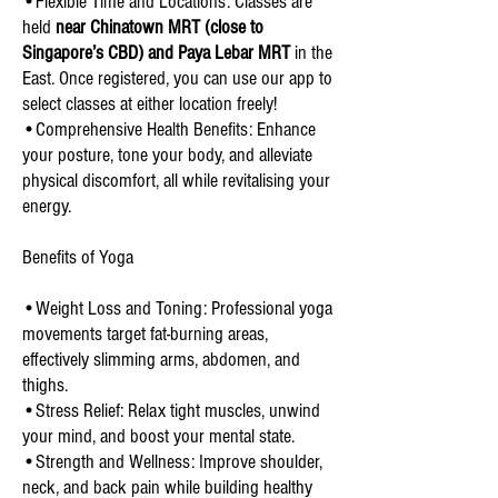
•Flexible Time and Locations: Classes are
held
near Chinatown MRT (close to
Singapore’s CBD) and Paya Lebar MRT
in the
East. Once registered, you can use our app to
select classes at either location freely!
•Comprehensive Health Benefits: Enhance
your posture, tone your body, and alleviate
physical discomfort, all while revitalising your
energy.
Benefits of Yoga
•Weight Loss and Toning: Professional yoga
movements target fat-burning areas,
effectively slimming arms, abdomen, and
thighs.
•Stress Relief: Relax tight muscles, unwind
your mind, and boost your mental state.
•Strength and Wellness: Improve shoulder,
neck, and back pain while building healthy