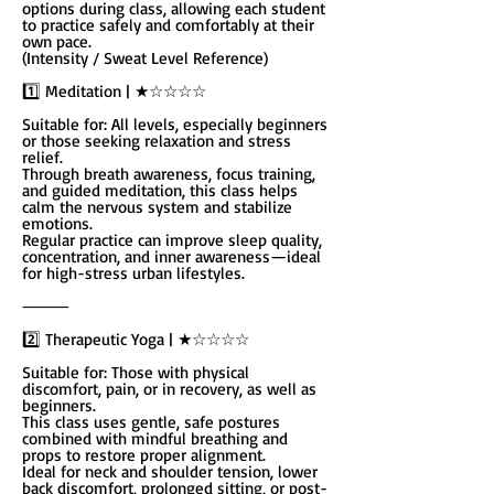
options during class, allowing each student
to practice safely and comfortably at their
own pace.
(Intensity / Sweat Level Reference)
1️⃣ Meditation | ★☆☆☆☆
Suitable for: All levels, especially beginners
or those seeking relaxation and stress
relief.
Through breath awareness, focus training,
and guided meditation, this class helps
calm the nervous system and stabilize
emotions.
Regular practice can improve sleep quality,
concentration, and inner awareness—ideal
for high-stress urban lifestyles.
⸻
2️⃣ Therapeutic Yoga | ★☆☆☆☆
Suitable for: Those with physical
discomfort, pain, or in recovery, as well as
beginners.
This class uses gentle, safe postures
combined with mindful breathing and
props to restore proper alignment.
Ideal for neck and shoulder tension, lower
back discomfort, prolonged sitting, or post-