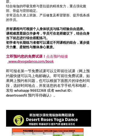
群。
结合瑜伽的呼吸觉察与普拉提的精准发力，重点强化腹
部、骨盆与背部稳定。
非常适合久坐上班族、产后修复及希望塑形、提升线条感
的学员。
所有课程均可根据个人身体状况与练习经验自由选择。
课程难度星级仅作参考，学员可在老师建议下，结合自身
当下状态进行综合搭配练习。
初学者与长期练习者都可以通过不同课程的组合，逐步提
升力量、柔韧性与整体身心素质。
立即预约您的免费试课！
点击预约链接
www.dryogadance.com/book
即可报名第一节免费试课可以立即前往试课（网上预
约最快捷可以马上电邮确认。即可前往免费试课。如
果网上预约有问题，也可以根据下面图片的绿色时间
段，选好时间地点，并发送您的名字手机号和电邮，
发给 whatsapp
96652368
或者 wechat ID :
desertrosesfit 预约等待确认）。