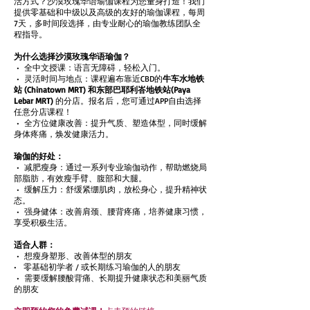
活方式？沙漠玫瑰华语瑜伽课程为您量身打造！我们
提供零基础和中级以及高级的友好的瑜伽课程，每周
7天，多时间段选择，由专业耐心的瑜伽教练团队全
程指导。
为什么选择沙漠玫瑰华语瑜伽？
• 全中文授课：语言无障碍，轻松入门。
• 灵活时间与地点：课程遍布靠近CBD的
牛车水地铁
站 (Chinatown MRT) 和东部巴耶利峇地铁站(Paya
Lebar MRT)
的分店。报名后，您可通过APP自由选择
任意分店课程！
• 全方位健康改善：提升气质、塑造体型，同时缓解
身体疼痛，焕发健康活力。
瑜伽的好处：
• 减肥瘦身：通过一系列专业瑜伽动作，帮助燃烧局
部脂肪，有效瘦手臂、腹部和大腿。
• 缓解压力：舒缓紧绷肌肉，放松身心，提升精神状
态。
• 强身健体：改善肩颈、腰背疼痛，培养健康习惯，
享受积极生活。
适合人群：
• 想瘦身塑形、改善体型的朋友
• 零基础初学者 / 或长期练习瑜伽的人的朋友
• 需要缓解腰酸背痛、长期提升健康状态和美丽气质
的朋友