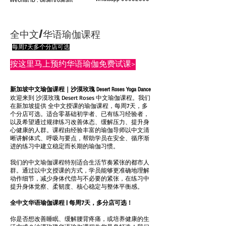
WeChat ID : desertrosesfit
全中文/华语瑜伽课程​
每周7天多个分店可选
按这里马上预约华语瑜伽免费试课>
新加坡中文瑜伽课程｜沙漠玫瑰 Desert Roses Yoga Dance
欢迎来到 沙漠玫瑰 Desert Roses 中文瑜伽课程。我们
在新加坡提供 全中文授课的瑜伽课程，每周7天，多
个分店可选。适合零基础初学者、已有练习经验者，
以及希望通过规律练习改善体态、缓解压力、提升身
心健康的人群。课程由经验丰富的瑜伽导师以中文清
晰讲解体式、呼吸与要点，帮助学员在安全、循序渐
进的练习中建立稳定而长期的瑜伽习惯。
我们的中文瑜伽课程特别适合生活节奏紧张的都市人
群。通过以中文授课的方式，学员能够更准确地理解
动作细节，减少身体代偿与不必要的紧张，在练习中
提升身体觉察、柔韧度、核心稳定与整体平衡感。
全中文华语瑜伽课程 | 每周7天，多分店可选！
你是否想改善睡眠、缓解腰背疼痛，或培养健康的生