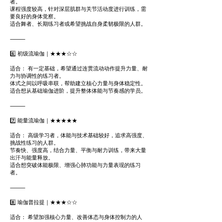
者。
课程强度较高，针对深层肌群与关节活动度进行训练，需
要良好的身体觉察。
适合舞者、长期练习者或希望挑战自身柔韧极限的人群。
⸻
6️⃣ 初级流瑜伽｜★★★☆☆
适合： 有一定基础，希望通过连贯流动动作提升力量、耐
力与协调性的练习者。
体式之间以呼吸串联，帮助建立核心力量与身体稳定性。
适合想从基础瑜伽进阶，提升整体体能与节奏感的学员。
⸻
7️⃣ 能量流瑜伽｜★★★★★
适合： 高级学习者，体能与技术基础较好，追求高强度、
挑战性练习的人群。
节奏快、强度高，结合力量、平衡与耐力训练，带来大量
出汗与能量释放。
适合想突破体能极限、增强心肺功能与力量表现的练习
者。
⸻
8️⃣ 瑜伽普拉提｜★★★☆☆
适合： 希望加强核心力量、改善体态与身体控制力的人