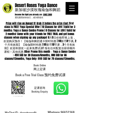
Desert Roses Yoga Dance
新加坡沙漠玫瑰瑜伽和舞蹈
Become the light you already are
SINCE 2009
遇见最美好的自己，成为那道光
Price will rise on August 9! Grab it before the prize rise! F
irst
class is FREE! Yoga Special Offer | 10 Classes for $99 | Valid for 3
months; Yoga & Dance Combo Promo | 8 Classes for $98 | Valid for
2 months! Come with your friends for FREE TRIAL and get bonus
classes when signing up any package! 8月9日价格即将上涨，
欢迎购买预存！【瑜伽和舞蹈通卡限时特惠 | 98新币8节课, 2
个月有效期】 【瑜伽限时特惠 | 99新币10节课，3个月有效
期】欢迎和朋友一起来免费试课! 报名任何配套后获得额外
课程！其他优惠 Other Promo this month：Yoga & Dance Combo
: 498 SGD for 30 Classes/6months, 888 SGD for 66
classes/12months, Yoga Only: 999 SGD for 78 classes/12months.
Book Online
​网上定课
Book a Free Trial Class 预约免费试课
定课咨询
Booking Enquiry
Whatsapp
96652368