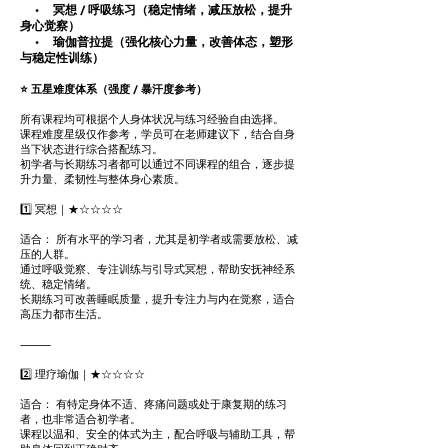
• 冥想 / 呼吸练习（稳定情绪，减压放松，提升
身心觉察）
• 瑜伽普拉提（强化核心力量，改善体态，塑形
与稳定性训练）
⭐ 五星难度体系（强度 / 暴汗度参考）
所有课程均可根据个人身体状况与练习经验自由选择。
课程难度星级仅作参考，学员可在老师建议下，结合自身
当下状态进行综合搭配练习。
初学者与长期练习者都可以通过不同课程的组合，逐步提
升力量、柔韧性与整体身心素质。
1️⃣ 冥想｜★☆☆☆☆
适合： 所有水平的学习者，尤其是初学者或需要放松、减
压的人群。
通过呼吸觉察、专注训练与引导式冥想，帮助安抚神经系
统、稳定情绪。
长期练习可改善睡眠质量，提升专注力与内在觉察，适合
高压力都市生活。
⸻
2️⃣ 理疗瑜伽｜★☆☆☆☆
适合： 有特定身体不适、疼痛问题或处于康复期的练习
者，也非常适合初学者。
课程以温和、安全的体式为主，配合呼吸与辅助工具，帮