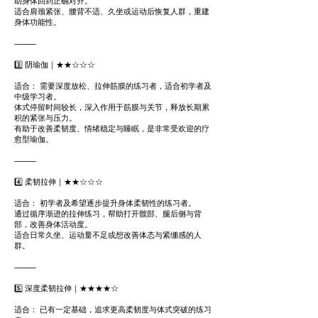
助身体回到正确对齐。
适合肩颈紧张、腰背不适、久坐或运动后恢复人群，重建
身体功能性。
⸻
3️⃣ 阴瑜伽｜★★☆☆☆
适合： 需要深度放松、拉伸筋膜的练习者，适合初学者及
中级学习者。
体式停留时间较长，深入作用于筋膜与关节，释放长期累
积的紧张与压力。
有助于改善柔韧度、情绪稳定与睡眠，是非常受欢迎的疗
愈型瑜伽。
⸻
4️⃣ 柔韧拉伸｜★★☆☆☆
适合： 初学者及希望逐步提升身体柔韧性的练习者。
通过循序渐进的拉伸练习，帮助打开髋部、腿后侧与背
部，改善身体活动度。
适合日常久坐、运动量不足或想改善体态与紧绷感的人
群。
⸻
5️⃣ 深度柔韧拉伸｜★★★★☆
适合： 已有一定基础，追求更高柔韧度与体式突破的练习