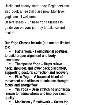
Health and beauty start today! Beginners can
also book a free trial class now! Multilevel
yogis are all welcome.
Desert Roses – Chinese Yoga Classes to
guide you on your journey to balance and
health!
Our Yoga Classes Include (but are not limited
to):
• Hatha Yoga – Foundational postures
to build proper alignment and body
awareness
• Therapeutic Yoga – Helps relieve
neck, shoulder, and lower back discomfort,
supporting postural correction and recovery
• Flow Yoga – A balanced blend of
movement and stillness to enhance strength,
focus, and energy flow
• Yin Yoga – Deep stretching and fascia
release to reduce stress and improve sleep
quality
• Meditation / Breathwork – Calms the