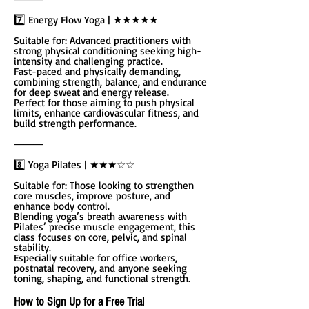
7️⃣ Energy Flow Yoga | ★★★★★
Suitable for: Advanced practitioners with
strong physical conditioning seeking high-
intensity and challenging practice.
Fast-paced and physically demanding,
combining strength, balance, and endurance
for deep sweat and energy release.
Perfect for those aiming to push physical
limits, enhance cardiovascular fitness, and
build strength performance.
⸻
8️⃣ Yoga Pilates | ★★★☆☆
Suitable for: Those looking to strengthen
core muscles, improve posture, and
enhance body control.
Blending yoga’s breath awareness with
Pilates’ precise muscle engagement, this
class focuses on core, pelvic, and spinal
stability.
Especially suitable for office workers,
postnatal recovery, and anyone seeking
toning, shaping, and functional strength.
How to Sign Up for a Free Trial