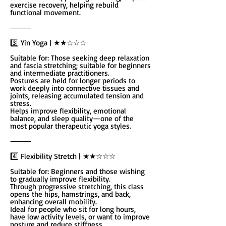
exercise recovery, helping rebuild
functional movement.
⸻
3️⃣ Yin Yoga | ★★☆☆☆
Suitable for: Those seeking deep relaxation
and fascia stretching; suitable for beginners
and intermediate practitioners.
Postures are held for longer periods to
work deeply into connective tissues and
joints, releasing accumulated tension and
stress.
Helps improve flexibility, emotional
balance, and sleep quality—one of the
most popular therapeutic yoga styles.
⸻
4️⃣ Flexibility Stretch | ★★☆☆☆
Suitable for: Beginners and those wishing
to gradually improve flexibility.
Through progressive stretching, this class
opens the hips, hamstrings, and back,
enhancing overall mobility.
Ideal for people who sit for long hours,
have low activity levels, or want to improve
posture and reduce stiffness.