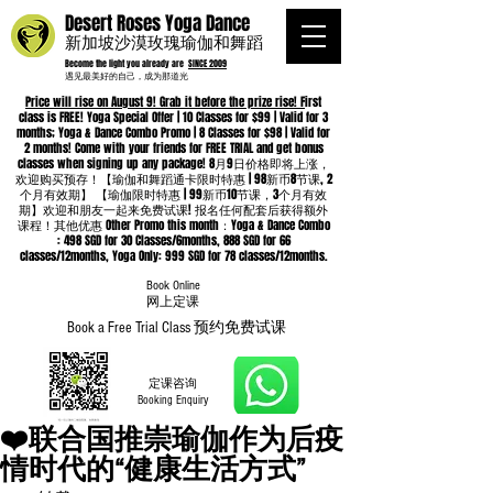
Desert Roses Yoga Dance
新加坡沙漠玫瑰瑜伽和舞蹈
Become the light you already are
SINCE 2009
遇见最美好的自己，成为那道光
Price will rise on August 9! Grab it before the prize rise! F
irst
class is FREE! Yoga Special Offer | 10 Classes for $99 | Valid for 3
months; Yoga & Dance Combo Promo | 8 Classes for $98 | Valid for
2 months! Come with your friends for FREE TRIAL and get bonus
classes when signing up any package! 8月9日价格即将上涨，
欢迎购买预存！【瑜伽和舞蹈通卡限时特惠 | 98新币8节课, 2
个月有效期】 【瑜伽限时特惠 | 99新币10节课，3个月有效
期】欢迎和朋友一起来免费试课! 报名任何配套后获得额外
课程！其他优惠 Other Promo this month：Yoga & Dance Combo
: 498 SGD for 30 Classes/6months, 888 SGD for 66
classes/12months, Yoga Only: 999 SGD for 78 classes/12months.
Book Online
​网上定课
Book a Free Trial Class 预约免费试课
定课咨询
Booking Enquiry
❤️联合国推崇瑜伽作为后疫
情时代的“健康生活方式”
Whatsapp
96652368