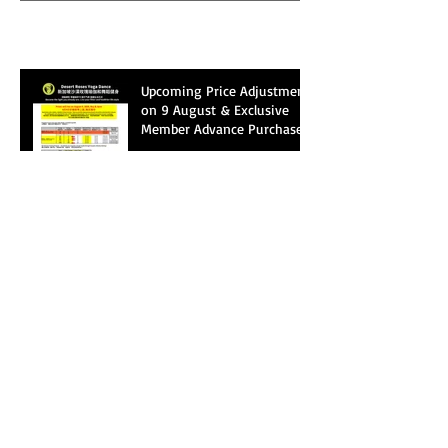
Recent Posts
Upcoming Price Adjustment
on 9 August & Exclusive
Member Advance Purchase
Privileges【8月9日提价通
知和现有会员专享预存礼
遇】
女神推荐官 · 3个月挑战，
赢取课程奖励 🌹 ❤️❤️❤️
Goddess Referral Challenge
🌹3-Month Campaign · Earn
Bonus Classes