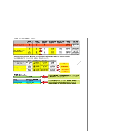
Featured Posts
Upcoming Price Adjustment on 9
女神推荐官 · 
August & Exclusive Member Advance
取课程奖励 🌹 ❤️❤
Purchase Privileges【8月9日提价
Referral Challenge
通知和现有会员专享预存礼
Campaign · Earn Bo
遇】