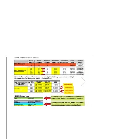
Featured Posts
Upcoming Price Adjustment on 9
女神推荐官 · 
August & Exclusive Member Advance
取课程奖励 🌹 ❤️❤
Purchase Privileges【8月9日提价
Referral Challenge