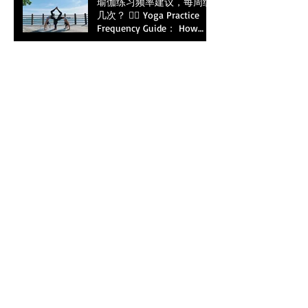
瑜伽练习频率建议，每周练
Price Rises!
几次？ 🧘‍♀️ Yoga Practice
Frequency Guide： How
Often should you practice
yoga?
中文瑜伽冥想课：冥想，让
您从内而外年轻 Mediation:
The Secret to Inner & Outer
Youth
瑜伽：通过呼吸让生命力量
回归的艺术Yoga: The Art of
Bringing Back Power of
Life Through Breathing
新加坡最值得体验的中文瑜
伽课程： 沙漠玫瑰瑜伽，
青春逆龄，在体式流动中减
肥塑型，在冥想调吸中静心
生慧，在不知不觉中持续变
美 The Must-Try Best
Archive
Chinese Yoga Class
Experience in Singapore:
Desert Roses Yoga
July 2026
(1)
1 post
April 2026
(2)
2 posts
January 2026
(1)
1 post