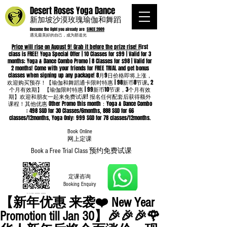
Desert Roses Yoga Dance
新加坡沙漠玫瑰瑜伽和舞蹈
Become the light you already are
SINCE 2009
遇见最美好的自己，成为那道光
Price will rise on August 9! Grab it before the prize rise! F
irst
class is FREE! Yoga Special Offer | 10 Classes for $99 | Valid for 3
months; Yoga & Dance Combo Promo | 8 Classes for $98 | Valid for
2 months! Come with your friends for FREE TRIAL and get bonus
classes when signing up any package! 8月9日价格即将上涨，
欢迎购买预存！【瑜伽和舞蹈通卡限时特惠 | 98新币8节课, 2
个月有效期】 【瑜伽限时特惠 | 99新币10节课，3个月有效
期】欢迎和朋友一起来免费试课! 报名任何配套后获得额外
课程！其他优惠 Other Promo this month：Yoga & Dance Combo
: 498 SGD for 30 Classes/6months, 888 SGD for 66
classes/12months, Yoga Only: 999 SGD for 78 classes/12months.
Book Online
​网上定课
Book a Free Trial Class 预约免费试课
定课咨询
Booking Enquiry
【新年优惠 来袭❤️ New Year
Promotion till Jan 30】🎉🎉🎉🌹
Whatsapp
96652368