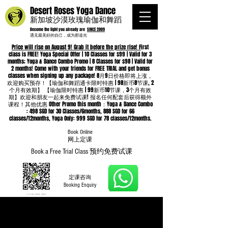
Desert Roses Yoga Dance
新加坡沙漠玫瑰瑜伽和舞蹈
Become the light you already are
SINCE 2009
遇见最美好的自己，成为那道光
Price will rise on August 9! Grab it before the prize rise! F
irst
class is FREE! Yoga Special Offer | 10 Classes for $99 | Valid for 3
months; Yoga & Dance Combo Promo | 8 Classes for $98 | Valid for
2 months! Come with your friends for FREE TRIAL and get bonus
classes when signing up any package! 8月9日价格即将上涨，
欢迎购买预存！【瑜伽和舞蹈通卡限时特惠 | 98新币8节课, 2
个月有效期】 【瑜伽限时特惠 | 99新币10节课，3个月有效
期】欢迎和朋友一起来免费试课! 报名任何配套后获得额外
课程！其他优惠 Other Promo this month：Yoga & Dance Combo
: 498 SGD for 30 Classes/6months, 888 SGD for 66
classes/12months, Yoga Only: 999 SGD for 78 classes/12months.
Book Online
​网上定课
Book a Free Trial Class 预约免费试课
定课咨询
Booking Enquiry
Whatsapp
96652368