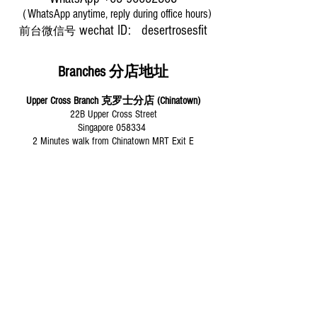
（WhatsApp anytime, reply during office hours)
​wechat ID: desertrosesfit
前台微信号
Branches 分店地址
Upper Cross Branch 克罗士分店 (Chinatown)
22B Upper Cross Street
Singapore 058334
2 Minutes walk from Chinatown MRT Exit E
（新加坡中部牛车水靠近唐城坊）
Paya Lebar Branch
巴耶利峇分店 (Paya Lebar)
706A GEYLANG RD
Singapore 389621
3 minutes walk from Paya Lebar MRT Exit D
（新加坡东部Paya Lebar靠近芽笼44巷）
Desert Roses Yoga Dance
Since 2009